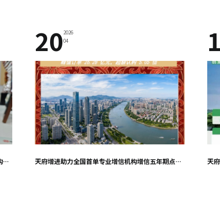
20
2026
04
天府增进再次荣获“最具影响力担保（增信）机构”奖
天府增进助力全国首单专业增信机构增信五年期点心债成功落地