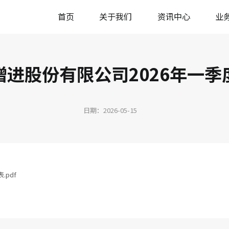
首页
关于我们
资讯中心
业
增进股份有限公司2026年一季
日期：2026-05-15
pdf