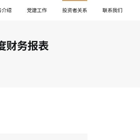
务介绍
党建工作
投资者关系
联系我们
度财务报表