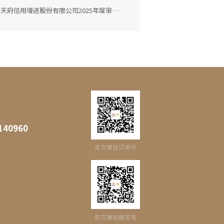
下一篇：天府信用增进股份有限公司2025年度审计报告
140960
官方微信订阅号
官方微信服务号