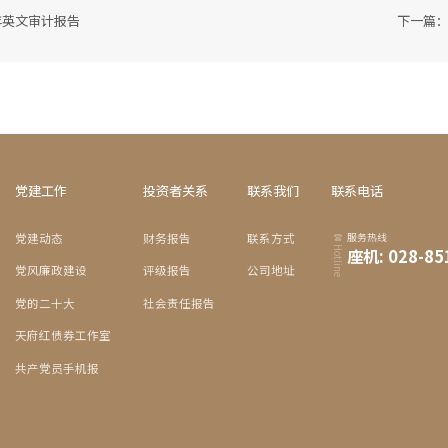
年英文审计报告
党建工作
投资者关系
联系我们
联系电话
党建动态
财务报告
联系方式
服务热线
Hotline
座机: 028-85
党风廉政建设
评级报告
公司地址
党的二十大
社会责任报告
天府红债券工作室
共产党员手机报