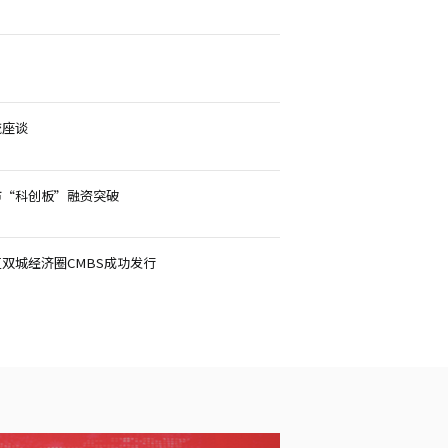
流座谈
市“科创板”融资突破
秀中介机构奖
天府信用增进公司召开2025年工作总
2026-02-10
双城经济圈CMBS成功发行