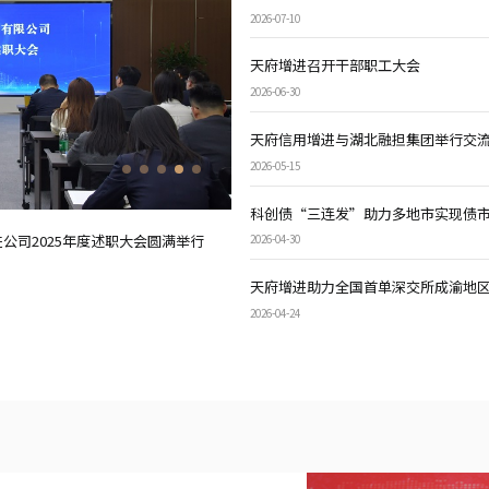
2026-07-10
天府增进召开干部职工大会
2026-06-30
天府信用增进与湖北融担集团举行交
2026-05-15
科创债“三连发”助力多地市实现债
公司2025年度述职大会圆满举行
天府增进再获CNABS“金桂奖”行业优
2026-04-30
2025-12-19
天府增进助力全国首单深交所成渝地区
2026-04-24