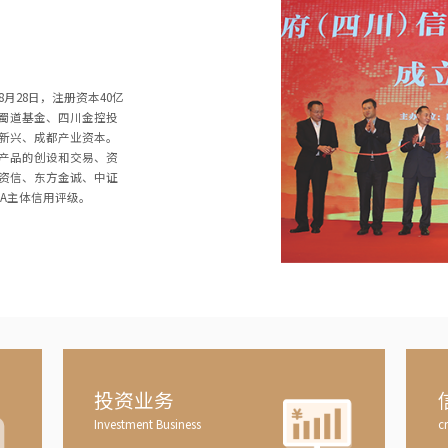
8月28日，注册资本40亿
蜀道基金、四川金控投
新兴、成都产业资本。
产品的创设和交易、资
资信、东方金诚、中证
A主体信用评级。
投资业务
Investment Business
cr